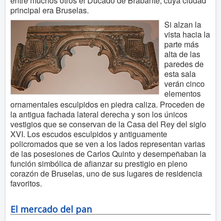
entre muchos otros el Ducado de Brabante, cuya ciudad
principal era Bruselas.
Si alzan la
vista hacia la
parte más
alta de las
paredes de
esta sala
verán cinco
elementos
ornamentales esculpidos en piedra caliza. Proceden de
la antigua fachada lateral derecha y son los únicos
vestigios que se conservan de la Casa del Rey del siglo
XVI. Los escudos esculpidos y antiguamente
policromados que se ven a los lados representan varias
de las posesiones de Carlos Quinto y desempeñaban la
función simbólica de afianzar su prestigio en pleno
corazón de Bruselas, uno de sus lugares de residencia
favoritos.
El mercado del pan