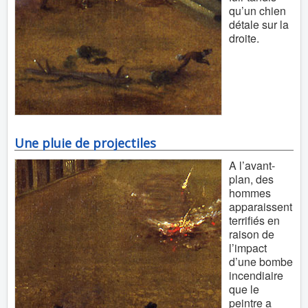
qu’un chien
détale sur la
droite.
Une pluie de projectiles
A l’avant-
plan, des
hommes
apparaissent
terrifiés en
raison de
l’impact
d’une bombe
incendiaire
que le
peintre a