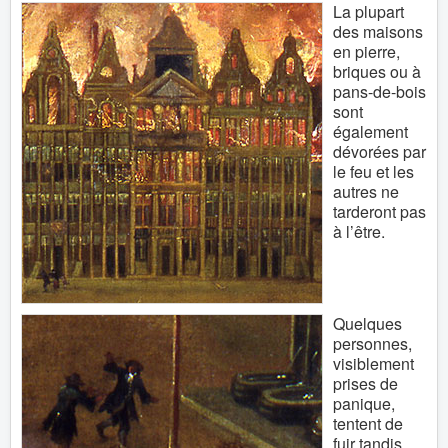
La plupart
des maisons
en pierre,
briques ou à
pans-de-bois
sont
également
dévorées par
le feu et les
autres ne
tarderont pas
à l’être.
Quelques
personnes,
visiblement
prises de
panique,
tentent de
fuir tandis