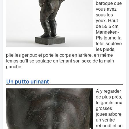
baroque que
vous avez
sous les
yeux. Haut
de 55,5 cm,
Manneken-
Pis tourne la
tête, soulève
les pieds,
plie les genoux et porte le corps en arrière, en même
temps qu’il se soulage en tenant son sexe de la main
gauche.
Un putto urinant
A y regarder
de plus près,
le gamin aux
grosses
joues arbore
un ventre
rebondi et un