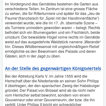
Im Vordergrund des Gemäldes bestehen die Garten aus
verschiedene Teilen. Im Zentrum ist eine grosse Fläche
zu sehen, die für Ritterturniere und später für das „Jeu de
Paume“(französisch für „Spiel mit der Handinnenfläche“)
verwendet wurde, wie die im 17. Jh. übermalte Szene –
als Turniere unmodern geworden waren – belegt. Rechts
befindet sich ein Blumengarten und ein Fischteich, beide
umzäunt. Der bewaldete Hügel vorne rechts im Gemälde
weist auf das ausgedehnte Waldstück namens „Warande“
hin. Dieses Wildtierreservat mit ungleichmäßigem Relief
ermöglichte es den Bewohnern des Palasts und deren
Gästen, sich in der Jagd zu üben.
An der Stelle des gegenwärtigen Königsviertels
Bei der Abtretung Karls V. im Jahre 1555 wird die
Herrschaft über die Niederlande an seinen Sohn Philipp
II übertragen, der den spanischen Zweig der Habsburger
gründet. Der Palast von Brüssel wird ab da nicht mehr
vom Herrscher selbst bewohnt, sondern von einem
Gouverneur oder einer Gouverneurin, der bzw. die ihn
vertritt. Unter Philipp II bricht ein schrecklicher