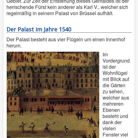
Gebiet. Zur Zeit der Entstehung dieses Gemäldes ist der
herrschende Fürst kein anderer als Karl V., welcher sich
regelmäßig in seinem Palast von Brüssel aufhält.
Der Palast im Jahre 1540
Der Palast besteht aus vier Flügeln um einen Innenhof
herum.
Im
Vordergrund
ist der
Wohnflügel
mit Blick auf
die Gärten
zu sehen,
welcher aus
mehreren
Ebenen
besteht und
dank der
vielen
Fenster viel